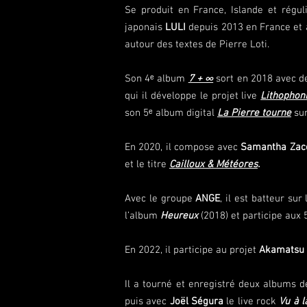
Se produit en France, Islande et régu
japonais
LULI
depuis 2013 en France et a
autour des textes de Pierre Loti.
Son 4ᵉ album
7 + ∞
sort en 2018 avec de
qui il développe le projet live
Lithophon
son 5ᵉ album digital
La Pierre tourne
sur
En 2020, il compose avec
Samantha Zac
et le titre
Cailloux & Météores
.
Avec le groupe
ANGE
, il est batteur su
l’album
Heureux
(2018) et participe aux 
En 2022, il participe au projet
Akamatsu
Il a tourné et enregistré deux albums 
puis avec
Joël Ségura
le live rock
Vu à l