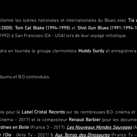
illonné les scènes nationales et internationale
s
du Blues avec
Tia 
-2005)
,
Tom Cat Blake (1994-1995)
et
Shot Gun Blues (1991-1994-
992) à San Francisco (CA - USA) lors de leur voyage initiatique.
ndra en tournée le groupe clermontois
Muddy Gurdy
et enregistrera
albums et B.O confondues.
ste pour le
Label Cristal Records
sur de nombreuses B.O. cinéma et t
inéma – 2017) et le compositeur
Renaud Barbier
pour les docume
ines en Boite
(France 3 - 2017),
Les Nouveaux Mondes Sauvages
(A
 l'Oie
(Arte Tv - 2021) &
Aux Temps des Dinosaures
(France Tv –