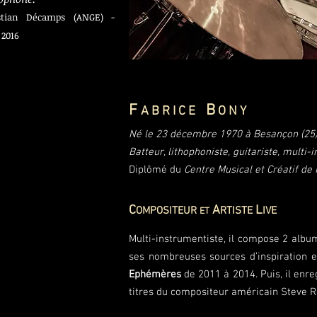
stian Décamps (ANGE) -
 2016
F
B
A B R I C E
O N Y
Né le 23 décembre 1970 à Besançon (25)
Batteur, lithophoniste, guitariste, multi-
Diplômé du
Centre Musical et Créatif de 
C
A
L
OMPOSITEUR
RTISTE
IVE
ET
Multi-instrumentiste, il compose 2 albu
ses nombreuses sources d’inspiration e
Ephémères
de 2011 à 2014. Puis, il enr
titres du compositeur américain Steve R