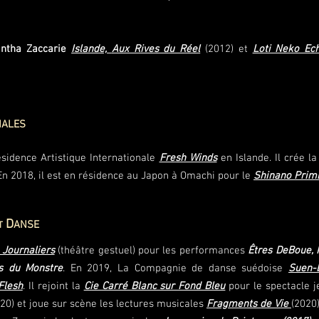
ntha Zaccarie
Islande,
Aux Rives du Réel
(2012) et
Loti Neko Ec
NALES
Résidence Artistique Internationale
Fresh Winds
en Islande.
Il crée l
 En 2018, il est en résidence au Japon à Omachi pour le
Shinano Primi
D
ANSE
T
 Journaliers
(théâtre gestuel) pour les performances
Êtres DeBoue, 
s du Monstre
. En 2019, La Compagnie de danse suédoise
Suen-
Flesh
. Il rejoint la
Cie Carré Blanc sur Fond Bleu
pour le spectacle 
20) et joue sur scène les lectures musicales
Fragments de Vie
(2020