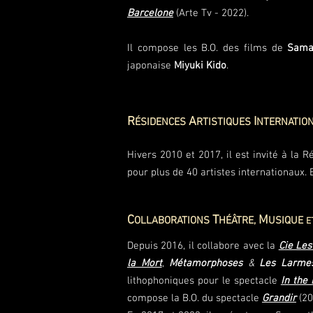
Barcelone
(Arte Tv - 2022).
Il compose les B.O. des films de
Sama
japonaise
Miyuki Kido
.
R
A
I
ÉSIDENCES
RTISTIQUES
NTERNATIO
Hivers 2010 et 2017, il est invité à la 
pour plus de 40 artistes internationaux.
C
T
M
OLLABORATIONS
HÉÂTRE
,
USIQUE
E
Depuis 2016, il collabore avec la
Cie Les
la Mort
,
Métamorphoses
&
Les Larme
lithophoniques pour le spectacle
In the 
compose la B.O. du spectacle
Grandir
(20