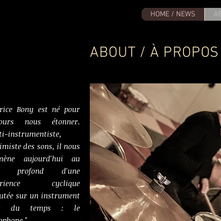
HOME / NEWS
A
ABOUT / À PROPOS
brice Bony est né pour
jours nous étonner.
i-instrumentiste,
imiste des sons, il nous
mène aujourd'hui au
us profond d'une
périence cyclique
utée sur un instrument
rs du temps : le
ophone."