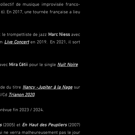
ollectif de musique improvisée franco-
). En 2017, une tournée française a lieu
 le trompettiste de jazz
Marc Niess
avec
bum
Live Concert
en 2019. En 2021, il sort
 avec
Mira Cétii
pour le single
Nuit Noire
de du titre
Nancy -Jupiter à la Nage
sur
vd/Cd
Trianon 2020
.
prévue fin 2023 / 2024.
s
(2005) et
En Haut des Peupliers
(2007)
ui ne verra malheureusement pas le jour