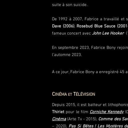
suite à son suicide.
De 1992 à 2007, Fabrice a travaillé et s
Dave (2006)
,
Rosebud Blue Sauce (2001
fameux concert avec
John Lee Hooker
(1
En septembre 2023, Fabrice Bony rejoi
l’automne 2023.
A ce jour, Fabrice Bony a enregistré 45 
C
T
INÉMA
ÉLÉVISION
ET
Depuis 2015, il est batteur et lithophoni
Thiriet
pour le film
Corniche Kennedy
(C
Cinéma
(Arte Tv - 2015),
Comme des Sard
– 2020),
Pas Si Bêtes !
Les Mystères de