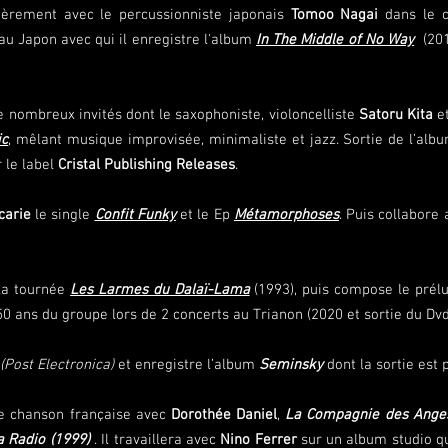
lièrement avec le percussionniste japonais
Tomoo Nagai
dans le c
u Japon avec qui il enregistre l'album
In The Middle of No Way
(2016
 nombreux invités dont le saxophoniste, violoncelliste
Satoru Kita
et
ic
, mêlant musique improvisée, minimaliste et jazz. Sortie de l’al
 le label
Cristal Publishing Releases
.
carie
le single
Confit Funky
et le Ep
Métamorphoses
. Puis collabore
r la tournée
Les Larmes du Dalaï-Lama
(1993), puis compose le prélu
50 ans du groupe lors de 2 concerts au Trianon (2020 et sortie du D
(Post Electronica)
et enregistre l’album
Seminsky
dont la sortie est 
de chanson française avec
Dorothée Daniel
,
La Compagnie des Ange
a Radio (1999)
. Il travaillera avec
Nino Ferrer
sur un album studio q