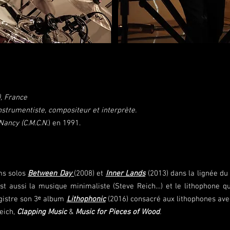
, France
instrumentiste, compositeur et interprète.
Nancy (C.M.C.N.
) en 1991.
ms solos
Between Day
(2008) et
Inner Lands
(2013) dans la lignée du
st aussi la musique minimaliste (Steve Reich…) et le lithophone qu
egistre son 3ᵉ album
Lithophonic
(2016) consacré aux lithophones a
eich,
Clapping Music
&
Music for Pieces of Wood
.